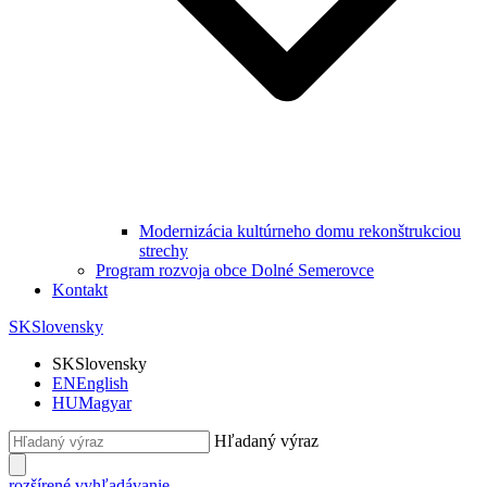
Modernizácia kultúrneho domu rekonštrukciou
strechy
Program rozvoja obce Dolné Semerovce
Kontakt
SK
Slovensky
SK
Slovensky
EN
English
HU
Magyar
Hľadaný výraz
rozšírené vyhľadávanie