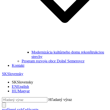
Modernizácia kultúrneho domu rekonštrukciou
strechy
Program rozvoja obce Dolné Semerovce
Kontakt
SK
Slovensky
SK
Slovensky
EN
English
HU
Magyar
Hľadaný výraz
rozšírené vyhľadávanie