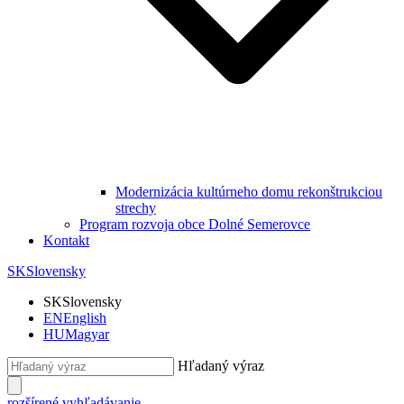
Modernizácia kultúrneho domu rekonštrukciou
strechy
Program rozvoja obce Dolné Semerovce
Kontakt
SK
Slovensky
SK
Slovensky
EN
English
HU
Magyar
Hľadaný výraz
rozšírené vyhľadávanie