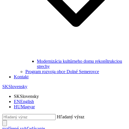
Modernizácia kultúrneho domu rekonštrukciou
strechy
Program rozvoja obce Dolné Semerovce
Kontakt
SK
Slovensky
SK
Slovensky
EN
English
HU
Magyar
Hľadaný výraz
rozšírené vyhľadávanie