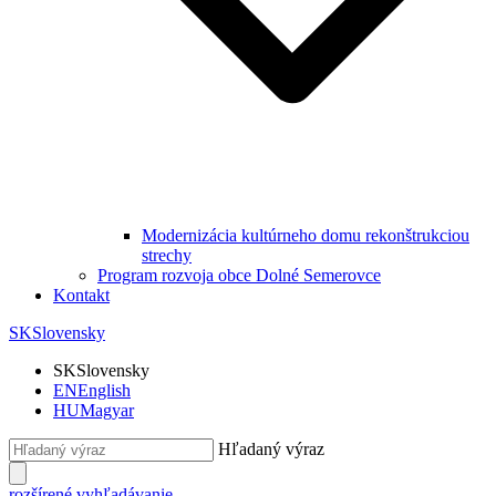
Modernizácia kultúrneho domu rekonštrukciou
strechy
Program rozvoja obce Dolné Semerovce
Kontakt
SK
Slovensky
SK
Slovensky
EN
English
HU
Magyar
Hľadaný výraz
rozšírené vyhľadávanie