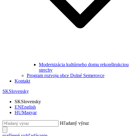
Modernizácia kultúrneho domu rekonštrukciou
strechy
Program rozvoja obce Dolné Semerovce
Kontakt
SK
Slovensky
SK
Slovensky
EN
English
HU
Magyar
Hľadaný výraz
rozšírené vyhľadávanie