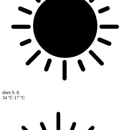
dnes
9. 8.
34 °C
17 °C