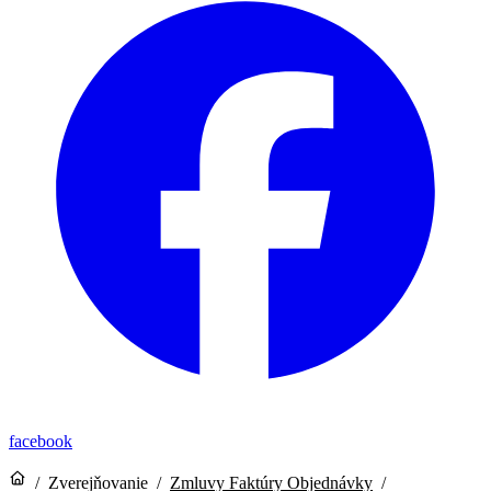
facebook
/
Zverejňovanie
/
Zmluvy Faktúry Objednávky
/