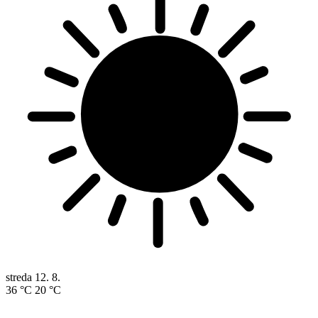
streda
12. 8.
36 °C
20 °C