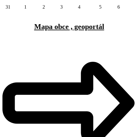
31
1
2
3
4
5
6
Mapa obce , geoportál