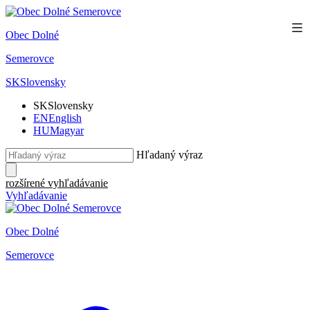
Obec Dolné
Semerovce
SK
Slovensky
SK
Slovensky
EN
English
HU
Magyar
Hľadaný výraz
rozšírené vyhľadávanie
Vyhľadávanie
Obec Dolné
Semerovce