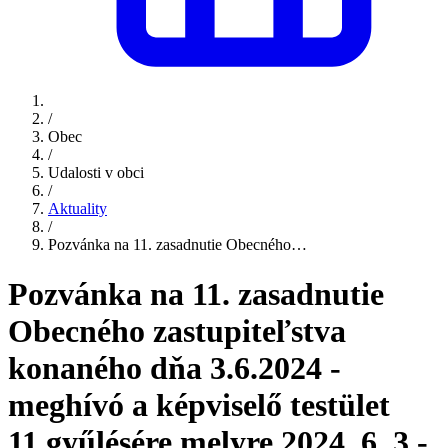
/
Obec
/
Udalosti v obci
/
Aktuality
/
Pozvánka na 11. zasadnutie Obecného…
Pozvánka na 11. zasadnutie
Obecného zastupiteľstva
konaného dňa 3.6.2024 -
meghívó a képviselő testület
11.gyűlésére melyre 2024. 6. 3.-