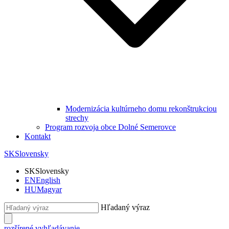
Modernizácia kultúrneho domu rekonštrukciou
strechy
Program rozvoja obce Dolné Semerovce
Kontakt
SK
Slovensky
SK
Slovensky
EN
English
HU
Magyar
Hľadaný výraz
rozšírené vyhľadávanie