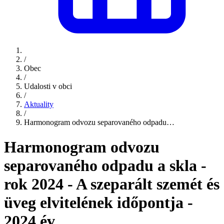
/
Obec
/
Udalosti v obci
/
Aktuality
/
Harmonogram odvozu separovaného odpadu…
Harmonogram odvozu
separovaného odpadu a skla -
rok 2024 - A szeparált szemét és
üveg elvitelének időpontja -
2024 év