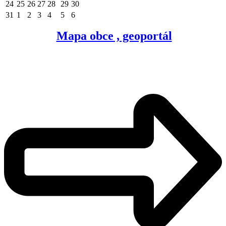
24
25
26
27
28
29
30
31
1
2
3
4
5
6
Mapa obce , geoportál