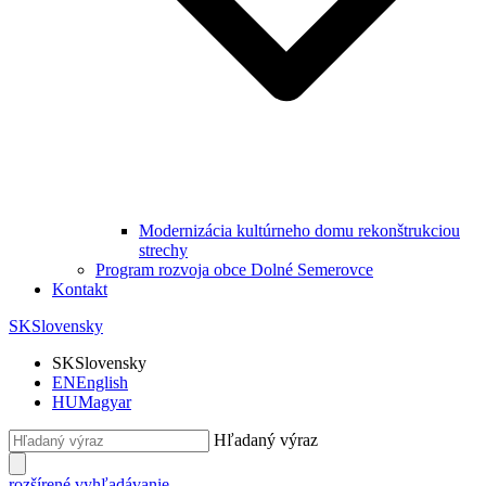
Modernizácia kultúrneho domu rekonštrukciou
strechy
Program rozvoja obce Dolné Semerovce
Kontakt
SK
Slovensky
SK
Slovensky
EN
English
HU
Magyar
Hľadaný výraz
rozšírené vyhľadávanie