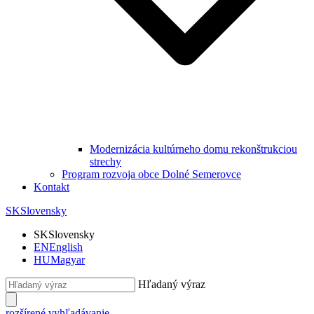
Modernizácia kultúrneho domu rekonštrukciou
strechy
Program rozvoja obce Dolné Semerovce
Kontakt
SK
Slovensky
SK
Slovensky
EN
English
HU
Magyar
Hľadaný výraz
rozšírené vyhľadávanie